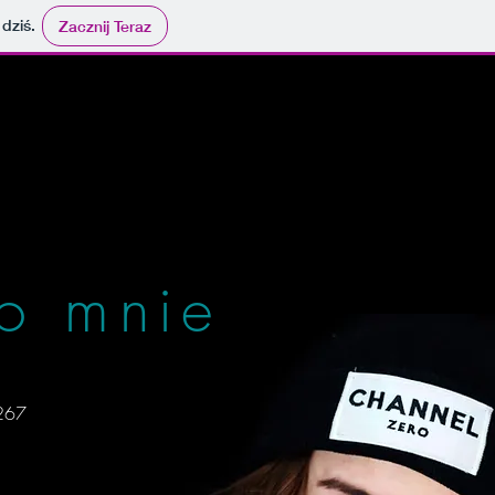
 dziś.
Zacznij Teraz
o mnie
 267