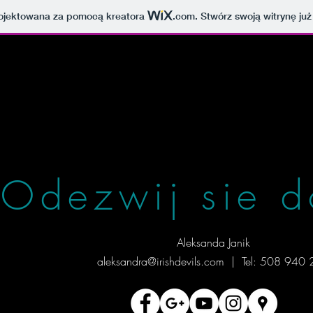
projektowana za pomocą kreatora
.com
. Stwórz swoją witrynę już
Odezwij sie d
Aleksanda Janik
aleksandra@irishdevils.com | Tel: 508 940